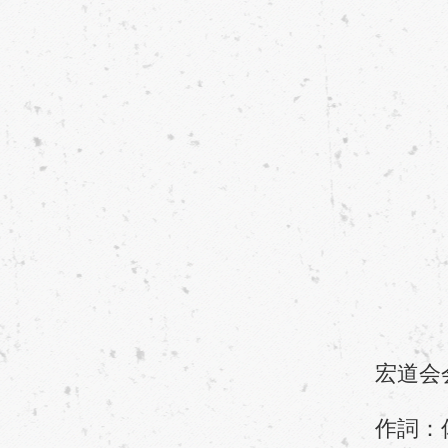
宏道会
作詞：佐