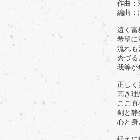
作曲：河
編曲：滝
遠く富嶽
希望に溢
流れも清
秀づる眉
我等が集
正しく楽
高き理想
ここ直心
剣と静坐
心と身と
鍛えに鍛