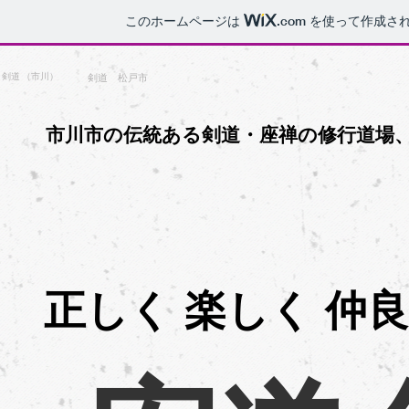
このホームページは
.com
を使って作成さ
​剣道 （市川）
​剣道 松戸市
​市川市の伝統ある剣道・座禅の修行道場
正しく 楽しく 仲