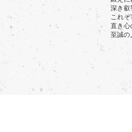
深き叡智
これぞ我
直き心の
至誠の人